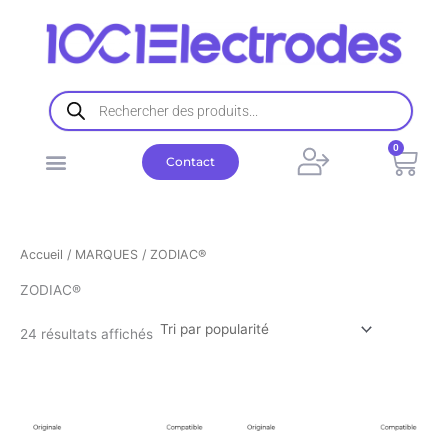
Trié
Aller
par
popularité
au
contenu
Recherche
de
produits
0
Pani
Contact
Accueil
/
MARQUES
/ ZODIAC®
ZODIAC®
24 résultats affichés