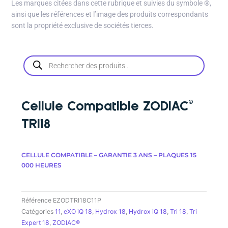
Les marques citées dans cette rubrique et suivies du symbole
®
,
ainsi que les références et l’image des produits correspondants
sont la propriété exclusive de sociétés tierces.
Recherche
de
produits
Cellule Compatible ZODIAC©
TRI18
CELLULE COMPATIBLE – GARANTIE 3 ANS – PLAQUES 15
000 HEURES
Référence
EZODTRI18C11P
Catégories
11
,
eXO iQ 18
,
Hydrox 18
,
Hydrox iQ 18
,
Tri 18
,
Tri
Expert 18
,
ZODIAC®