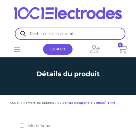
Aller
au
contenu
Recherche
de
produits
0
Pani
Contact
Détails du produit
Accueil
/
Nombre de plaques
/
11
/ Cellule Compatible ZODIAC© TRI18
Mode Achat