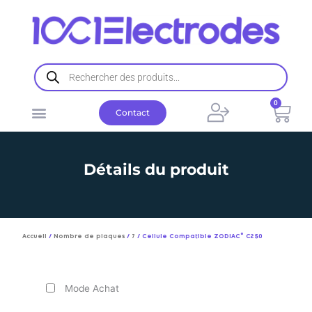
Aller
au
contenu
Recherche
de
produits
0
Pani
Contact
Détails du produit
Accueil
/
Nombre de plaques
/
7
/ Cellule Compatible ZODIAC© C250
Mode Achat