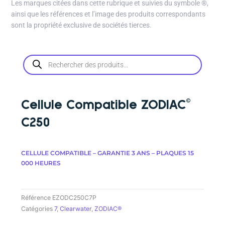
Les marques citées dans cette rubrique et suivies du symbole
®
,
ainsi que les références et l’image des produits correspondants
sont la propriété exclusive de sociétés tierces.
Recherche
de
produits
Cellule Compatible ZODIAC©
C250
CELLULE COMPATIBLE – GARANTIE 3 ANS – PLAQUES 15
000 HEURES
Référence
EZODC250C7P
Catégories
7
,
Clearwater
,
ZODIAC®