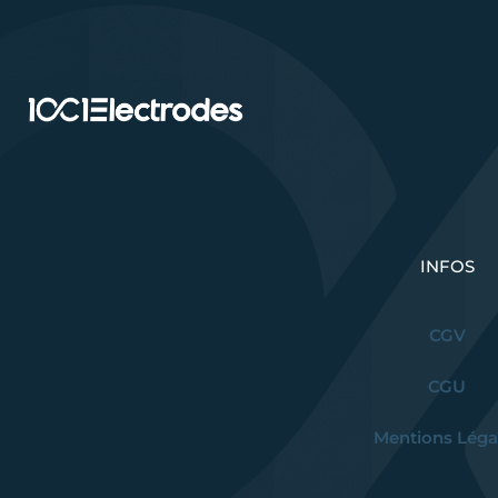
INFOS
CGV
CGU
Mentions Léga