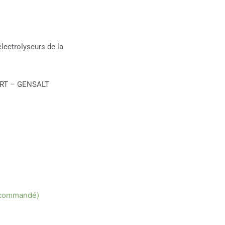
électrolyseurs de la
PERT – GENSALT
e commandé)