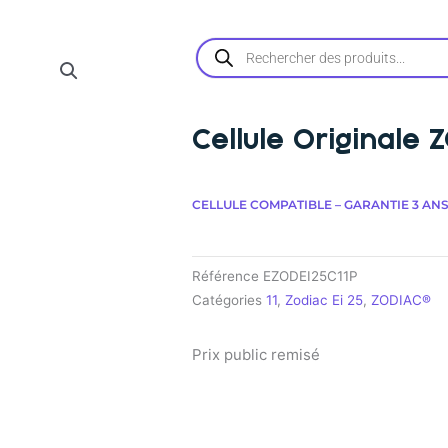
Recherche
de
produits
Cellule Originale 
CELLULE COMPATIBLE – GARANTIE 3 ANS
Référence
EZODEI25C11P
Catégories
11
,
Zodiac Ei 25
,
ZODIAC®
Prix public remisé