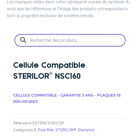
Les marques citées dans cette rubrique et suivies du symbole
®
,
ainsi que les références et l’image des produits correspondants
sont la propriété exclusive de sociétés tierces.
Recherche
de
produits
Cellule Compatible
STERILOR© NSC160
CELLULE COMPATIBLE – GARANTIE 3 ANS – PLAQUES 15
000 HEURES
Référence
ESTENCS160C5P
Catégories
5
,
Pool Rite
,
STERILOR®
,
Steriphor