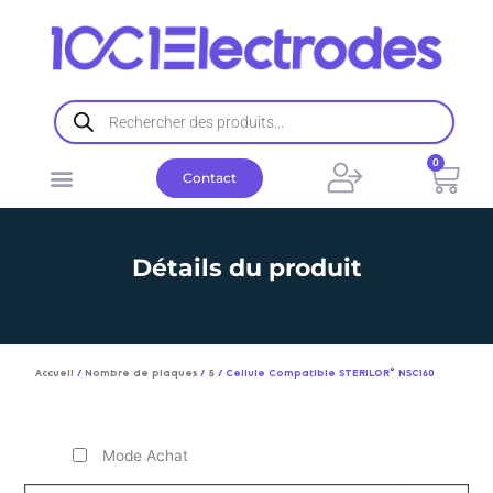
Aller
au
contenu
Recherche
de
produits
0
Pani
Contact
Détails du produit
Accueil
/
Nombre de plaques
/
5
/ Cellule Compatible STERILOR© NSC160
Mode Achat