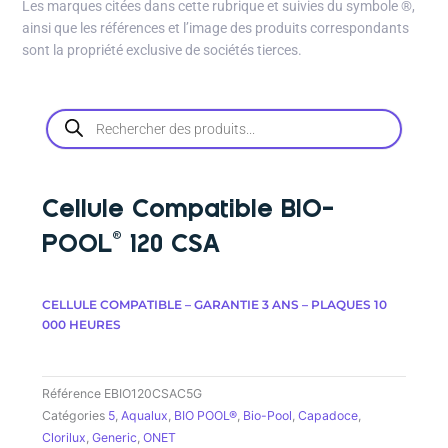
Les marques citées dans cette rubrique et suivies du symbole
®
,
ainsi que les références et l’image des produits correspondants
sont la propriété exclusive de sociétés tierces.
Recherche
de
produits
Cellule Compatible BIO-
POOL® 120 CSA
CELLULE COMPATIBLE – GARANTIE 3 ANS – PLAQUES 10
000 HEURES
Référence
EBIO120CSAC5G
Catégories
5
,
Aqualux
,
BIO POOL®
,
Bio-Pool
,
Capadoce
,
Clorilux
,
Generic
,
ONET