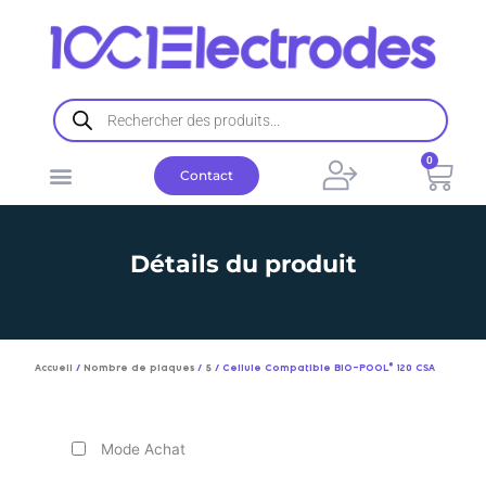
Aller
au
contenu
Recherche
de
produits
0
Pani
Contact
Détails du produit
Accueil
/
Nombre de plaques
/
5
/ Cellule Compatible BIO-POOL® 120 CSA
Mode Achat