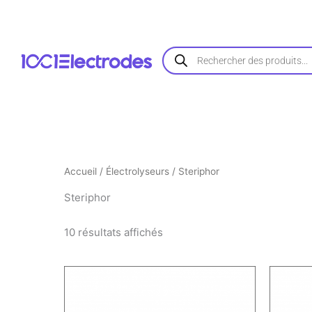
Trié
Aller
par
au
popularité
contenu
Recherche
de
produits
Accueil
/
Électrolyseurs
/ Steriphor
Steriphor
10 résultats affichés