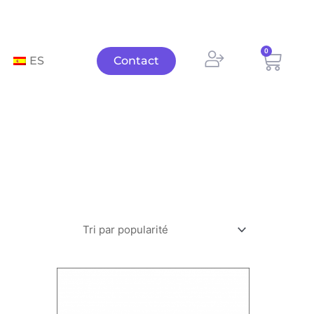
0
Panie
ES
Contact