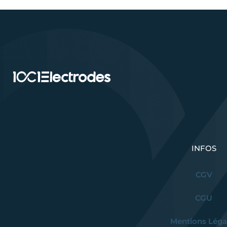
INFOS
CGV
CGU
Mentions Léga