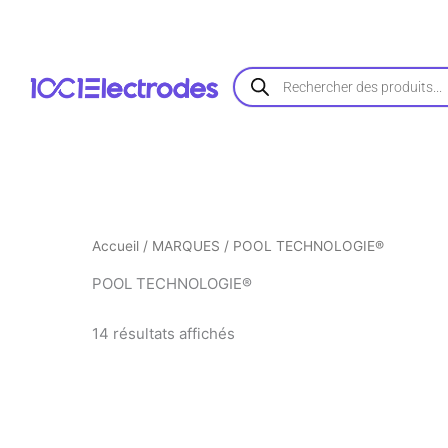
Trié
Aller
par
au
popularité
contenu
Recherche
de
produits
Accueil
/
MARQUES
/ POOL TECHNOLOGIE®
POOL TECHNOLOGIE®
14 résultats affichés