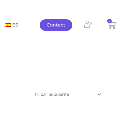
0
Panie
ES
Contact