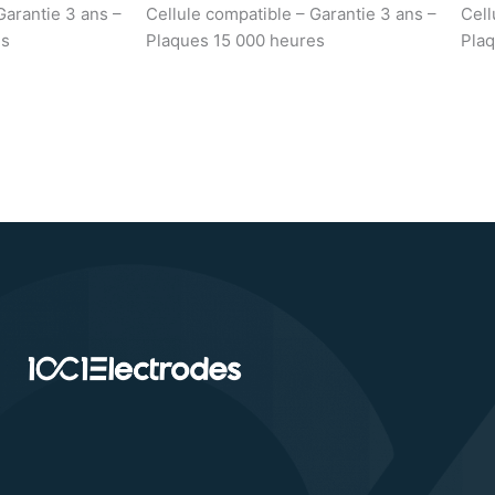
Garantie 3 ans –
Cellule compatible – Garantie 3 ans –
Cell
es
Plaques 15 000 heures
Plaq