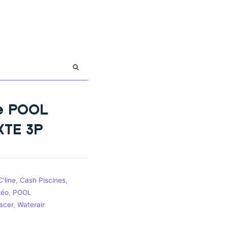
le POOL
XTE 3P
'line
,
Cash Piscines
,
zéo
,
POOL
acer
,
Waterair