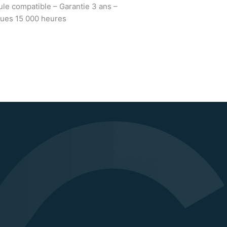
ule compatible – Garantie 3 ans –
ues 15 000 heures