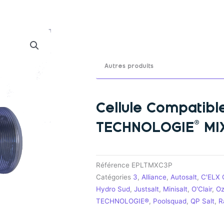
Rechercher
Cellule Compatib
TECHNOLOGIE® MI
Référence
EPLTMXC3P
Catégories
3
,
Alliance
,
Autosalt
,
C'ELX C
Hydro Sud
,
Justsalt
,
Minisalt
,
O'Clair
,
O
TECHNOLOGIE®
,
Poolsquad
,
QP Salt
,
R