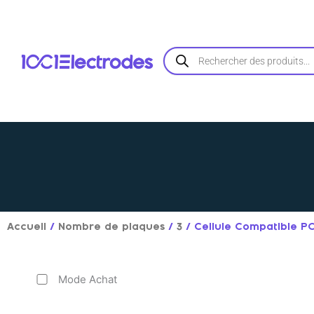
Aller
au
contenu
Recherche
de
produits
Accueil
/
Nombre de plaques
/
3
/ Cellule Compatible 
Mode Achat