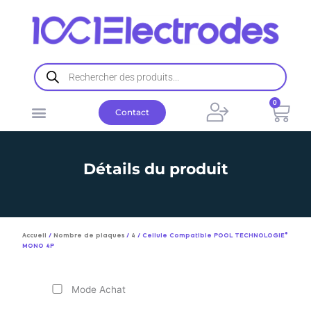
Aller
au
contenu
Recherche
de
produits
0
Pani
Contact
Détails du produit
Accueil
/
Nombre de plaques
/
4
/ Cellule Compatible POOL TECHNOLOGIE®
MONO 4P
Mode Achat