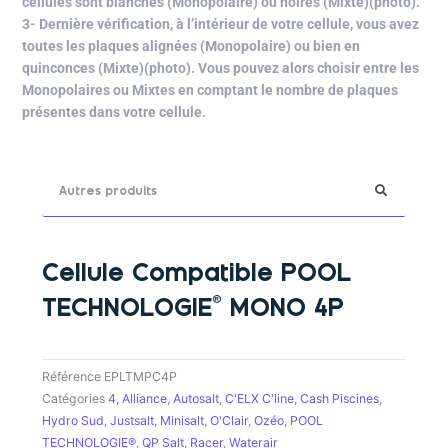
cellules sont blanches (Monopolaire) ou noires (Mixte)(photo).
3- Dernière vérification, à l’intérieur de votre cellule, vous avez
toutes les plaques alignées (Monopolaire) ou bien en
quinconces (Mixte)(photo). Vous pouvez alors choisir entre les
Monopolaires ou Mixtes en comptant le nombre de plaques
présentes dans votre cellule.
Rechercher
Cellule Compatible POOL
TECHNOLOGIE® MONO 4P
Référence
EPLTMPC4P
Catégories
4
,
Alliance
,
Autosalt
,
C'ELX C'line
,
Cash Piscines
,
Hydro Sud
,
Justsalt
,
Minisalt
,
O'Clair
,
Ozéo
,
POOL
TECHNOLOGIE®
,
QP Salt
,
Racer
,
Waterair