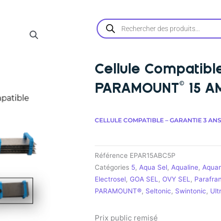
Recherche
de
produits
Cellule Compatibl
PARAMOUNT© 15 A
CELLULE COMPATIBLE – GARANTIE 3 ANS
Référence
EPAR15ABC5P
Catégories
5
,
Aqua Sel
,
Aqualine
,
Aqua
Electrosel
,
GOA SEL
,
OVY SEL
,
Parafra
PARAMOUNT®
,
Seltonic
,
Swintonic
,
Ult
Prix public remisé