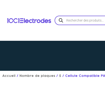
Aller
au
contenu
Recherche
de
produits
Accueil
/
Nombre de plaques
/
5
/ Cellule Compatible 