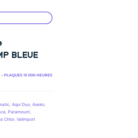
e
MP BLEUE
 – PLAQUES 15 000 HEURES
matic
,
Aqui Duo
,
Aseko
,
nce
,
Paramount
,
ra Chlor
,
Valimport