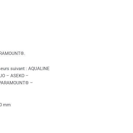
 PARAMOUNT®.
yseurs suivant : AQUALINE
UO – ASEKO –
 – PARAMOUNT® –
60 mm