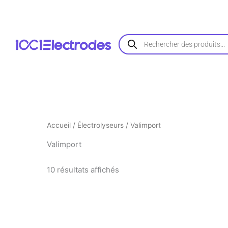
Trié
Aller
par
au
popularité
contenu
Recherche
de
produits
Accueil
/
Électrolyseurs
/ Valimport
Valimport
10 résultats affichés