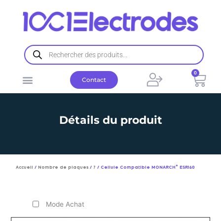
Aller
au
contenu
Recherche
de
produits
0
Pani
Contact
Détails du produit
Accueil
/
Nombre de plaques
/
7
/ Cellule Compatible MONARCH© ESR160
Mode Achat