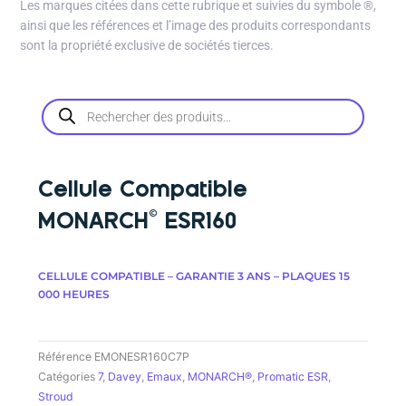
Les marques citées dans cette rubrique et suivies du symbole
®
,
ainsi que les références et l’image des produits correspondants
sont la propriété exclusive de sociétés tierces.
Recherche
de
produits
Cellule Compatible
MONARCH© ESR160
CELLULE COMPATIBLE – GARANTIE 3 ANS – PLAQUES 15
000 HEURES
Référence
EMONESR160C7P
Catégories
7
,
Davey
,
Emaux
,
MONARCH®
,
Promatic ESR
,
Stroud