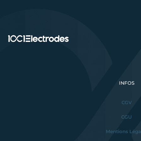
INFOS
CGV
CGU
Mentions Léga