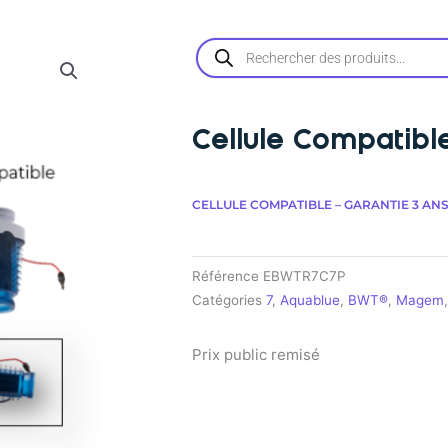
Recherche
de
produits
Cellule Compatibl
CELLULE COMPATIBLE – GARANTIE 3 ANS
Référence
EBWTR7C7P
Catégories
7
,
Aquablue
,
BWT®
,
Magem
Prix public remisé