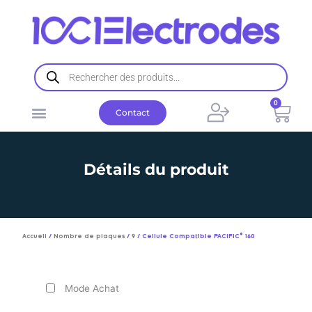
Aller
au
contenu
Recherche
de
produits
0
Pani
Contact
Détails du produit
Accueil
/
Nombre de plaques
/
9
/ Cellule Compatible PACIFIC® 160
Mode Achat