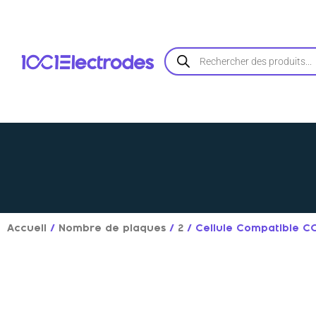
Aller
au
contenu
Recherche
de
produits
Accueil
/
Nombre de plaques
/
2
/ Cellule Compatible 