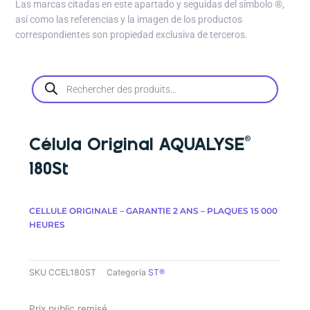
Las marcas citadas en este apartado y seguidas del símbolo
®
,
así como las referencias y la imagen de los productos
correspondientes son propiedad exclusiva de terceros.
Búsqueda
de
productos
Célula Original AQUALYSE®
180St
CELLULE ORIGINALE – GARANTIE 2 ANS – PLAQUES 15 000
HEURES
SKU
CCEL180ST
Categoría
ST®
Prix public remisé