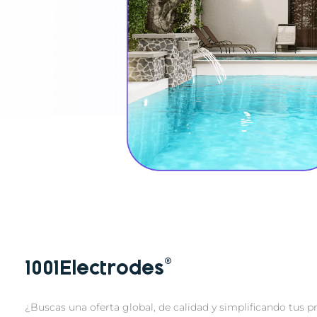
1001Electrodes®
¿Buscas una oferta global, de calidad y simplificando tu