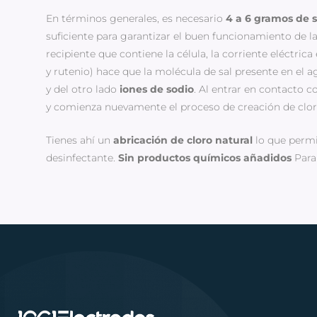
En términos generales, es necesario
4 a 6 gramos de s
suficiente para garantizar el buen funcionamiento de la
recipiente que contiene la célula, la corriente eléctrica
y rutenio) hace que la molécula de sal presente en el 
y del otro lado
iones de sodio
. Al entrar en contacto co
y comienza nuevamente el proceso de creación de clor
Tienes ahí un
abricación de cloro natural
lo que permi
desinfectante.
Sin productos químicos añadidos
Para 