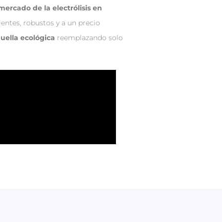
mercado de la electrólisis en
ientes, robustos y a un precio
uella ecológica
reemplazando solo