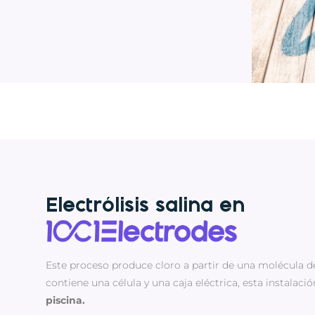
Electrólisis salina en
Este proceso produce cloro a partir de una molécula de
contiene una célula y una caja eléctrica, esta instalació
piscina.