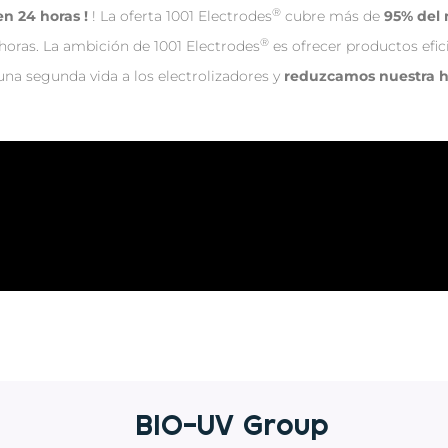
®
n 24 horas !
! La oferta 1001 Electrodes
cubre más de
95% del 
®
0 horas. La ambición de 1001 Electrodes
es ofrecer productos efic
 una segunda vida a los electrolizadores y
reduzcamos nuestra h
BIO-UV Group