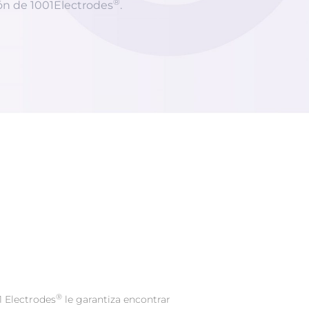
®
ón de 1001Electrodes
.
®
01 Electrodes
le garantiza encontrar