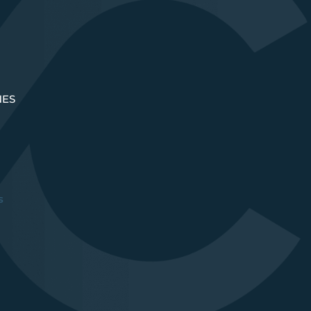
NES
s