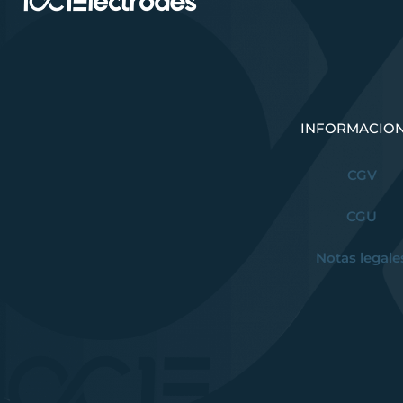
INFORMACIO
CGV
CGU
Notas legale