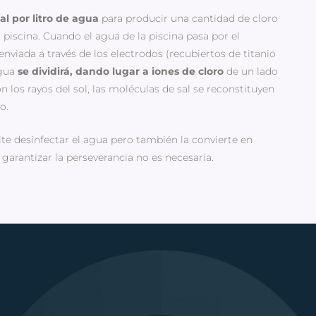
al por litro de agua
para producir una cantidad de cloro
 piscina. Cuando el agua de la piscina pasa por el
 enviada a través de los electrodos (recubiertos de titanio
agua
se dividirá, dando lugar a iones de cloro
de un lado
n los rayos del sol, las moléculas de sal se reconstituyen
o.
te desinfectar el agua pero también la convierte en
garantizar la perseverancia no es necesaria.