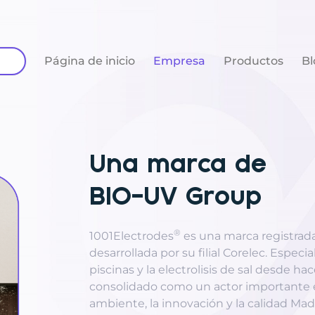
Página de inicio
Empresa
Productos
Bl
Una marca de
BIO-UV Group
®
1001Electrodes
es una marca registrad
desarrollada por su filial Corelec. Especi
piscinas y la electrolisis de sal desde h
consolidado como un actor importante e
ambiente, la innovación y la calidad Mad