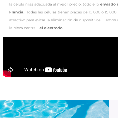
la célula más adecuada al mejor precio, todo ello
enviado e
Francia.
. Todas las células tienen placas de 10 000 o 15 00
atractivo para evitar la eliminación de dispositivos. Demos
la pieza central :
el electrodo.