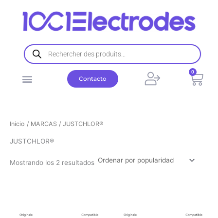
Ordenado
Ir
por
popularidad
al
contenido
Búsqueda
de
productos
0
Carr
Contacto
Inicio
/
MARCAS
/ JUSTCHLOR®
JUSTCHLOR®
Mostrando los 2 resultados