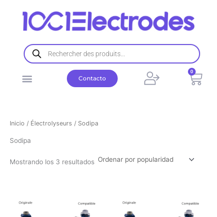
Ordenado
Ir
por
popularidad
al
contenido
Búsqueda
de
productos
0
Carr
Contacto
Inicio
/
Électrolyseurs
/ Sodipa
Sodipa
Mostrando los 3 resultados