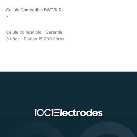
Cellule Compatible BWT© R-
7
Célula compatible - Garantía
3 años - Placas 15.000 horas