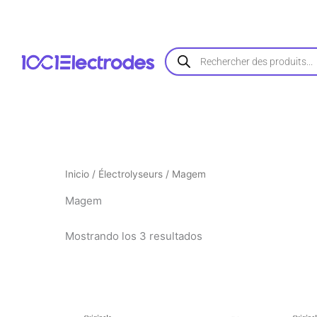
Ordenado
Ir
por
al
popularidad
contenido
Búsqueda
de
productos
Inicio
/
Électrolyseurs
/ Magem
Magem
Mostrando los 3 resultados