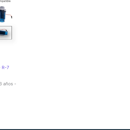
 R-7
3 años -