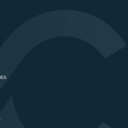
NES
s