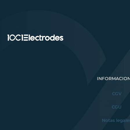
INFORMACIO
CGV
CGU
Notas legale