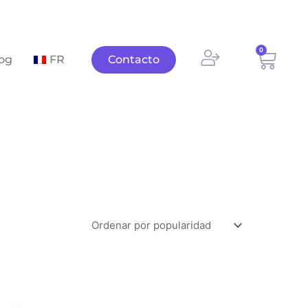
0
Carri
og
FR
Contacto