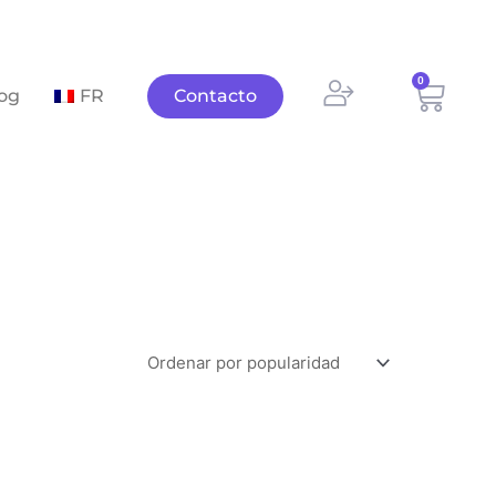
0
Carri
og
FR
Contacto