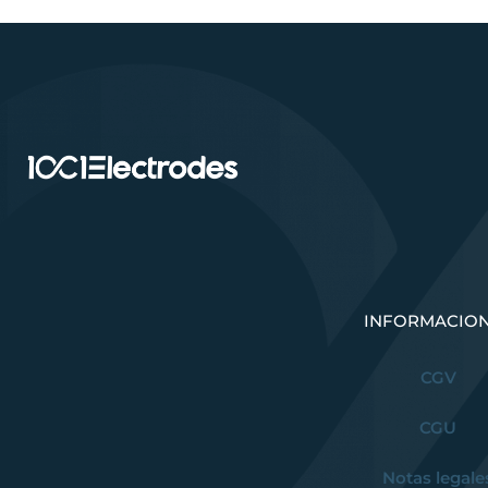
INFORMACIO
CGV
CGU
Notas legale