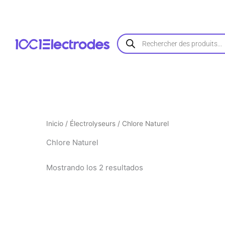
Ordenado
Ir
por
al
popularidad
contenido
Búsqueda
de
productos
Inicio
/
Électrolyseurs
/ Chlore Naturel
Chlore Naturel
Mostrando los 2 resultados