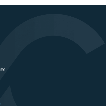
NES
s