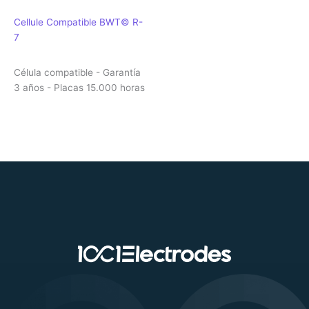
Cellule Compatible BWT© R-
7
Célula compatible - Garantía
3 años - Placas 15.000 horas