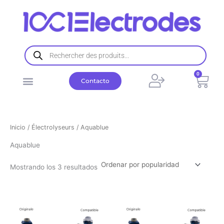
Ordenado
Ir
por
popularidad
al
contenido
Búsqueda
de
productos
0
Carr
Contacto
Inicio
/
Électrolyseurs
/ Aquablue
Aquablue
Mostrando los 3 resultados