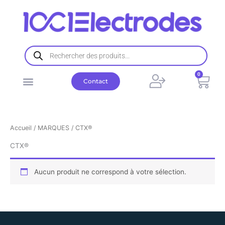
Aller
au
contenu
Recherche
de
produits
0
Pani
Contact
Accueil
/
MARQUES
/ CTX®
CTX®
Aucun produit ne correspond à votre sélection.