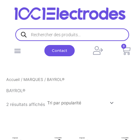
Trié
Aller
par
popularité
au
contenu
Recherche
de
produits
0
Pani
Contact
Accueil
/
MARQUES
/ BAYROL®
BAYROL®
2 résultats affichés