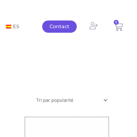
0
Panie
ES
Contact