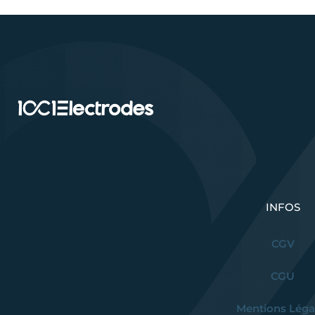
INFOS
CGV
CGU
Mentions Léga