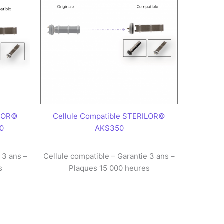
ILOR©
Cellule Compatible STERILOR©
0
AKS350
 3 ans –
Cellule compatible – Garantie 3 ans –
s
Plaques 15 000 heures