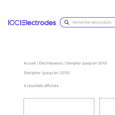
Trié
Aller
par
au
popularité
contenu
Recherche
de
produits
Accueil
/
Électrolyseurs
/ Steriphor (jusqu'en 2010)
Steriphor (jusqu'en 2010)
4 résultats affichés