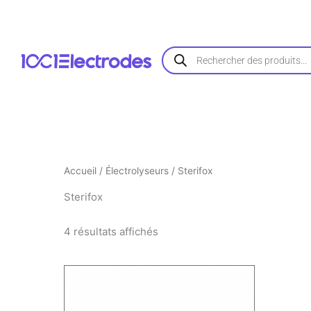
Trié
Aller
par
au
popularité
contenu
Recherche
de
produits
Accueil
/
Électrolyseurs
/ Sterifox
Sterifox
4 résultats affichés