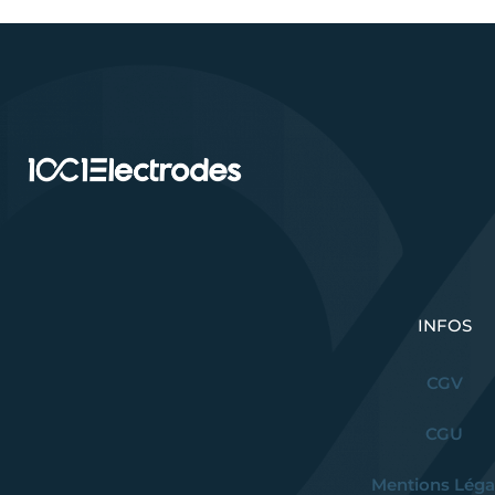
INFOS
CGV
CGU
Mentions Léga