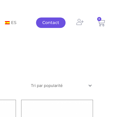
0
Panie
ES
Contact