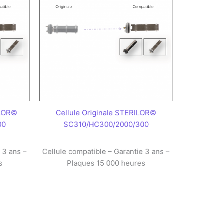
ILOR©
Cellule Originale STERILOR©
00
SC310/HC300/2000/300
 3 ans –
Cellule compatible – Garantie 3 ans –
s
Plaques 15 000 heures