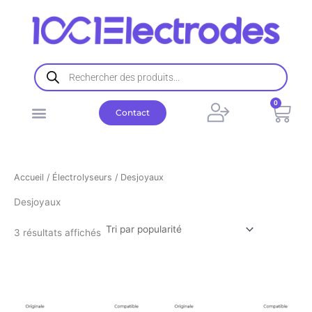
Trié
Aller
par
popularité
au
contenu
Recherche
de
produits
0
Pani
Contact
Accueil
/
Électrolyseurs
/ Desjoyaux
Desjoyaux
3 résultats affichés